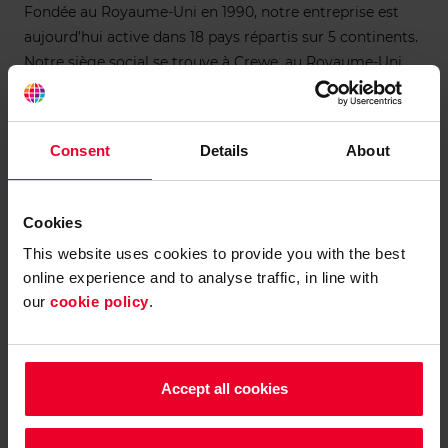
Fondée au Royaume-Uni en 1990, notre entreprise est
aujourd’hui active dans 18 pays répartis sur 5 continents.
Notre siège social se trouve à Crewe, au Royaume-Uni.
Le siège belge se situe à Renaix, en Flandre orientale.
Consent
Details
About
Cookies
This website uses cookies to provide you with the best
online experience and to analyse traffic, in line with
our
cookie policy
.
Accept all cookies
Une présence régionale offrant