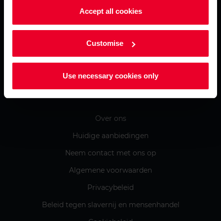
Producten & services
Accept all cookies
Tol & BTW
Customise
Tankpassen
Use necessary cookies only
Informatie
Over ons
Huidige aanbiedingen
Neem contact met ons op
Algemene voorwaarden
Privacybeleid
Beleid tegen slavernij en mensenhandel