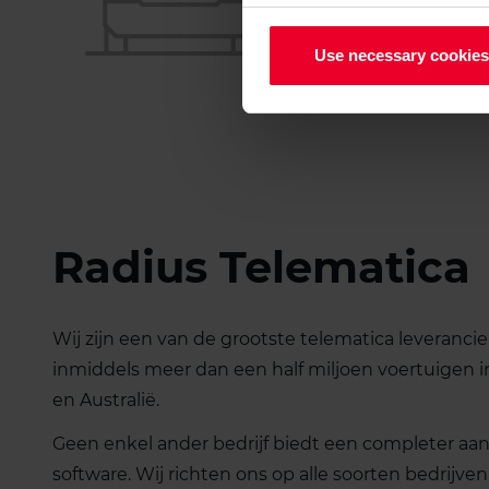
Use necessary cookies
Radius Telematica
Wij zijn een van de grootste telematica leverancie
inmiddels meer dan een half miljoen voertuigen i
en Australië.
Geen enkel ander bedrijf biedt een completer aa
software. Wij richten ons op alle soorten bedrijve