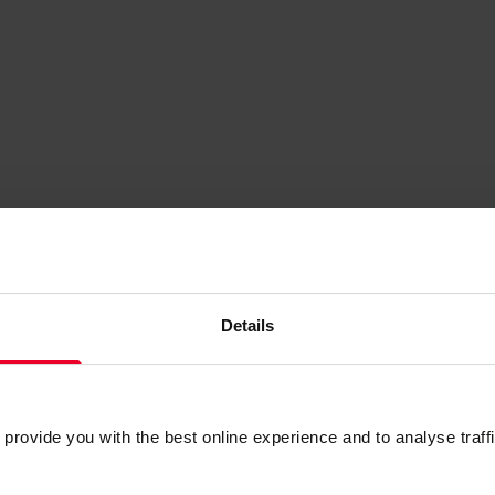
Radius Fu
Details
Radius begon in 1990 als 
aan transportbedrijven. W
en zijn in 2008 voor het
Diesel Card Service B.V.
provide you with the best online experience and to analyse traffic
Wij zijn inmiddels één v