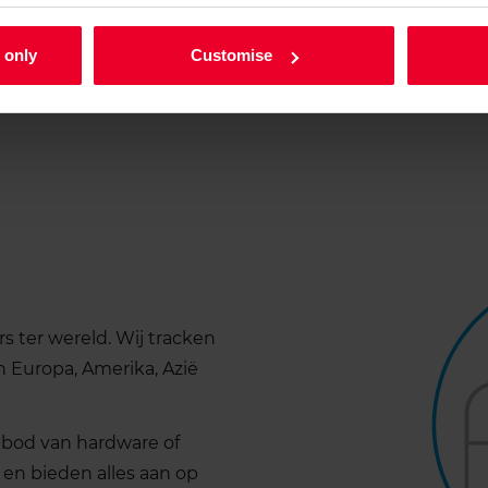
grootste oliebedrijven in
tanlpassen en helpen du
 only
Customise
brandstof.
rs ter wereld. Wij tracken
n Europa, Amerika, Azië
nbod van hardware of
n en bieden alles aan op