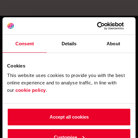
Consent
Details
About
Cookies
This website uses cookies to provide you with the best
online experience and to analyse traffic, in line with
Producten & services
our
cookie policy
.
Tol & BTW
Tankpassen
Accept all cookies
Customise