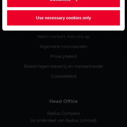
Informatie
Over ons
Use necessary cookies only
Huidige aanbiedingen
Neem contact met ons op
Algemene voorwaarden
Privacybeleid
Beleid tegen slavernij en mensenhandel
Cookiebeleid
Head Office
Radius Compare
(is onderdeel van Radius Limited)